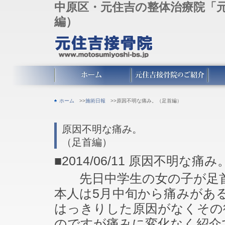
中原区・元住吉の整体治療院「
編）
ホーム
>>
施術日報
>>原因不明な痛み。（足首編）
原因不明な痛み。
（足首編）
■2014/06/11
原因不明な痛み
先日中学生の女の子が足首
本人は5月中旬から痛みがあ
はっきりした原因がなくその
のですが痛みに変化なく紹介