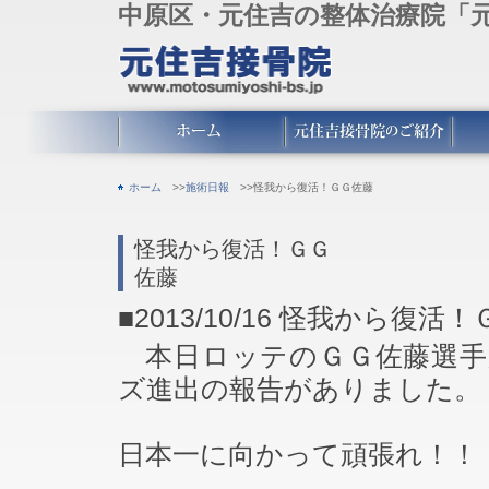
中原区・元住吉の整体治療院「
ホーム
>>
施術日報
>>怪我から復活！ＧＧ佐藤
怪我から復活！ＧＧ
佐藤
■2013/10/16
怪我から復活！
本日ロッテのＧＧ佐藤選手
ズ進出の報告がありました。
日本一に向かって頑張れ！！