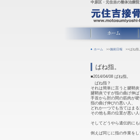
中原区・元住吉の整体治療院
ホーム
>>
施術日報
>>ばね指
ばね指。
■2014/04/08
ばね指。
ばね指？
それは簡単に言うと腱鞘炎
腱鞘炎ですが指の曲げ伸ば
手首から肘の間の筋肉が硬
指の曲げ伸びの悪い人、
どれか一つでも当てはまる
その他も肩の位置が悪い人
そしてどうやら遺伝的にも
例えば同じに指の作業をし