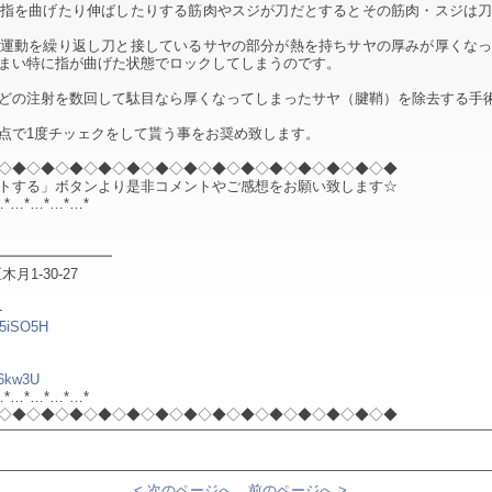
指を曲げたり伸ばしたりする筋肉やスジが刀だとするとその筋肉・スジは
運動を繰り返し刀と接しているサヤの部分が熱を持ちサヤの厚みが厚くな
まい特に指が曲げた状態でロックしてしまうのです。
どの注射を数回して駄目なら厚くなってしまったサヤ（腱鞘）を除去する手
点で1度チッェクをして貰う事をお奨め致します。
◇◆◇◆◇◆◇◆◇◆◇◆◇◆◇◆◇◆◇◆◇◆◇◆◇◆◇◆
トする」ボタンより是非コメントやご感想をお願い致します☆
…*…*…*…*…*
━━━━━━━━
1-30-27
-
/15iSO5H
a6kw3U
…*…*…*…*…*
◇◆◇◆◇◆◇◆◇◆◇◆◇◆◇◆◇◆◇◆◇◆◇◆◇◆◇◆
< 次のページへ
前のページへ >