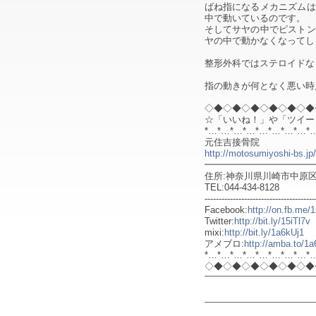
ばね指になるメカニズムは
中で動いているのです。
そしてサヤの中でピストン
ヤの中で動かなくなってし
整形外科ではステロイドな
指の動きが何となく悪い時
◇◆◇◆◇◆◇◆◇◆◇◆
☆「いいね！」や「ツイー
*…*…*…*…*…*…*…*…*
元住吉接骨院
http://motosumiyoshi-bs.jp/
━━━━━━━━━━━━
住所:神奈川県川崎市中原区木月
TEL:044-434-8128
---------------------------------------
Facebook:
http://on.fb.me
Twitter:
http://bit.ly/15iTl7v
mixi:
http://bit.ly/1a6kUj1
アメブロ:
http://amba.to/1
*…*…*…*…*…*…*…*…*
◇◆◇◆◇◆◇◆◇◆◇◆